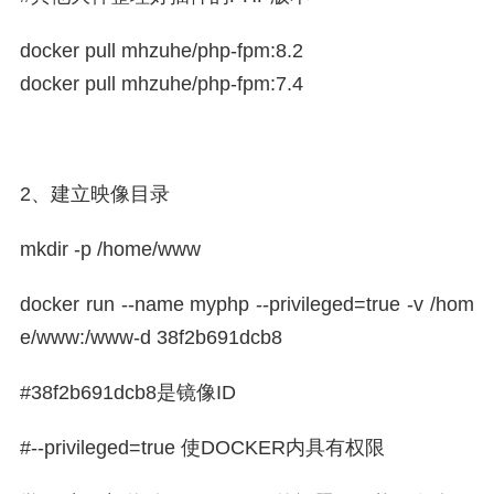
docker pull mhzuhe/php-fpm:8.2
docker pull mhzuhe/php-fpm:7.4
2、建立映像目录
mkdir -p /
home
/
www
docker run --name myphp --privileged=true -v /hom
e/www:/www-d 38f2b691dcb8
#38f2b691dcb8是镜像ID
#
--privileged=true 使DOCKER内具有权限