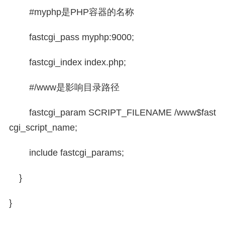
#myphp是PHP容器的名称
fastcgi_pass myphp:9000;
fastcgi_index index.php;
#/www是影响目录路径
fastcgi_param SCRIPT_FILENAME /www$fast
cgi_script_name;
include fastcgi_params;
}
}