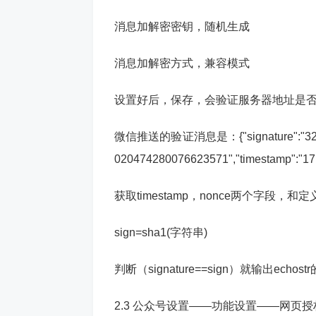
消息加解密密钥，随机生成
消息加解密方式，兼容模式
设置好后，保存，会验证服务器地址是
微信推送的验证消息是：{"signature":"3206ae3
020474280076623571","timestamp":"17
获取
timestamp，nonce两个字段
sign=sha1(字符串)
判断（
signature==sign
）就输出
echos
2.3 公众号设置——功能设置——网页