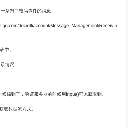
送一条扫二维码事件的消息
q.com/doc/offiaccount/Message_Management/Receivin
据表中。
登录情况
候踩到了，验证服务器的时候用input()可以获取到。
put获取数据流方式。