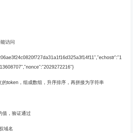
否能访问
f24c0820f727da31a1f16d325a3f14f11","echostr":"1
13608707","nonce":"2029272216"}
，和定义的token，组成数组，升序排序，再拼接为字符串
tr的值，验证通过
授权域名