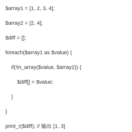
$array1 = [1, 2, 3, 4];
$array2 = [2, 4];
$diff = [];
foreach($array1 as $value) {
if(!in_array($value, $array2)) {
$diff[] = $value;
}
}
print_r($diff); // 输出 [1, 3]