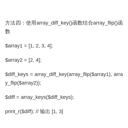
方法四：使用array_diff_key()函数结合array_flip()函
数
$array1 = [1, 2, 3, 4];
$array2 = [2, 4];
$diff_keys = array_diff_key(array_flip($array1), arra
y_flip($array2));
$diff = array_keys($diff_keys);
print_r($diff); // 输出 [1, 3]