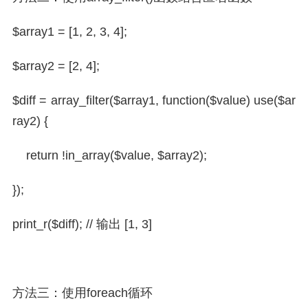
$array1 = [1, 2, 3, 4];
$array2 = [2, 4];
$diff = array_filter($array1, function($value) use($ar
ray2) {
return !in_array($value, $array2);
});
print_r($diff); // 输出 [1, 3]
方法三：使用foreach循环